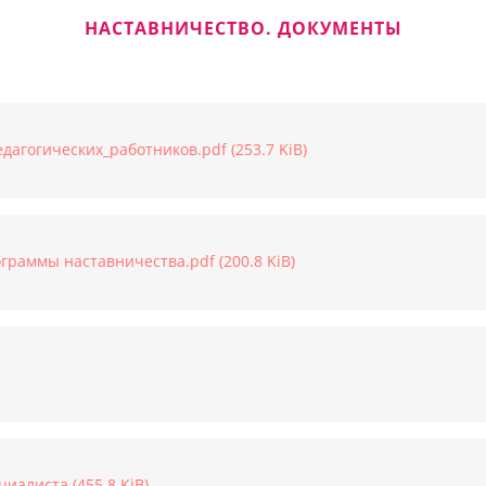
НАСТАВНИЧЕСТВО. ДОКУМЕНТЫ
агогических_работников.pdf (253.7 KiB)
раммы наставничества.pdf (200.8 KiB)
иалиста (455.8 KiB)