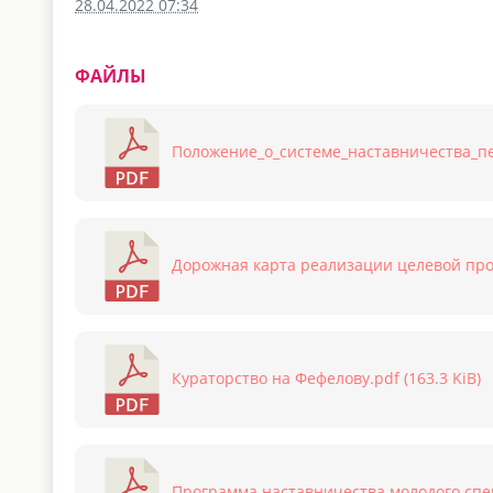
28.04.2022 07:34
ФАЙЛЫ
Положение_о_системе_наставничества_пед
Дорожная карта реализации целевой прог
Кураторство на Фефелову.pdf (163.3 KiB)
Программа наставничества молодого спец