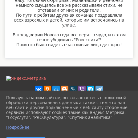
елку, готовили сюрпризы. Мальчишки и девчонки
немного смущаясь все же рассказывали стихи, не
отставали от них и родители.
По пути к ребятам дружная команда поздравляла
всех взрослых и детей, которые им встречались на
улице.
В преддверии Нового года все верят в чудо, и в этом
точно убедились "Ровесники"!
Приятно было видеть счастливые лица детворы!
Пользуясь нашим сайтом, вы соглашаетесь с политикой
обработки персональных данных а также с тем что наш
веб-сайт и другие подключенные к веб-сайту сторонние
2026 г. vilcrtdu.ru
сервисы используют cookies такие как Яндекс Метрика,
Вход
"Госуслуги", "PRO.Культура", "Спутник аналитика".
Карта сайта
^
Политика обработки персональных данных
Подробнее
Сделано на KubCMS