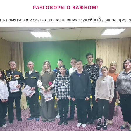
РАЗГОВОРЫ О ВАЖНОМ!
ень памяти о россиянах, выполнявших служебный долг за преде