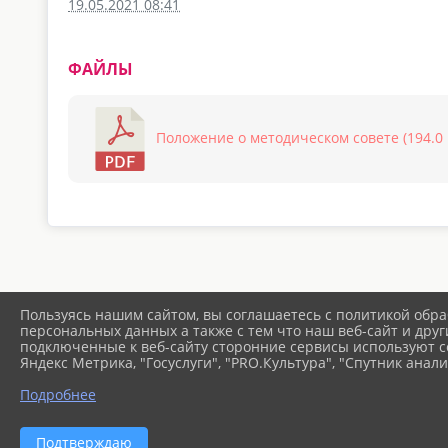
19.05.2021 08:41
ФАЙЛЫ
Положение о методическом совете (194.0 
Пользуясь нашим сайтом, вы соглашаетесь с политикой обра
персональных данных а также с тем что наш веб-сайт и друг
подключенные к веб-сайту сторонние сервисы используют co
Яндекс Метрика, "Госуслуги", "PRO.Культура", "Спутник анали
Подробнее
Подтверждаю