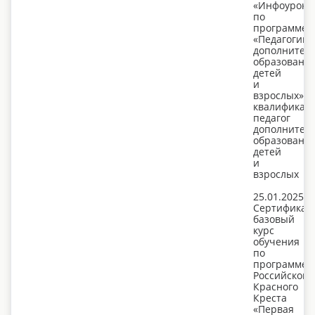
«Инфоурок»
по
программе
«Педагогика
дополнител
образовани
детей
и
взрослых»,
квалификац
педагог
дополнител
образовани
детей
и
взрослых
25.01.2025
Сертификат
базовый
курс
обучения
по
программе
Российского
Красного
Креста
«Первая