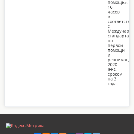
помощь»,
16
часов
в
соответстви
с
Междунаро
стандартам
по
первой
помощи
и
реанимации
2020
IFRC,
сроком
на 3
года.