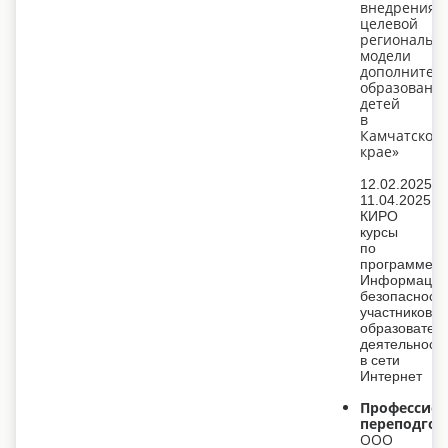
внедрения
целевой
региональн
модели
дополнител
образовани
детей
в
Камчатском
крае»
12.02.2025-
11.04.2025
КИРО
курсы
по
программе:
Информацио
безопасност
участников
образовател
деятельност
в сети
Интернет
Профессион
переподгот
ООО