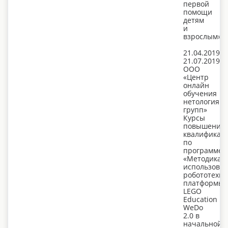
первой
помощи
детям
и
взрослым»
21.04.2019-
21.07.2019,
ООО
«Центр
онлайн
обучения
нетология
групп»
Курсы
повышения
квалификац
по
программе:
«Методика
использова
робототехни
платформы
LEGO
Education
WeDo
2.0 в
начальной