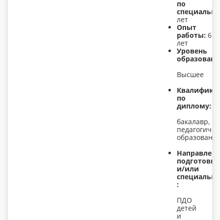
по
специально
лет
Опыт
работы:
6
лет
Уровень
образовани
Высшее
Квалифика
по
диплому:
бакалавр,
педагогичес
образовани
Направлен
подготовки
и/или
специально
:
ПДО
детей
и