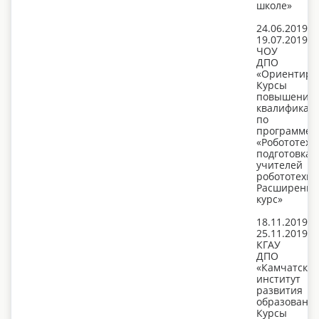
школе»
24.06.2019-
19.07.2019,
ЧОУ
ДПО
«Ориентир»
Курсы
повышения
квалификац
по
программе:
«Робототехн
подготовка
учителей
робототехни
Расширенн
курс»
18.11.2019-
25.11.2019,
КГАУ
ДПО
«Камчатски
институт
развития
образовани
Курсы