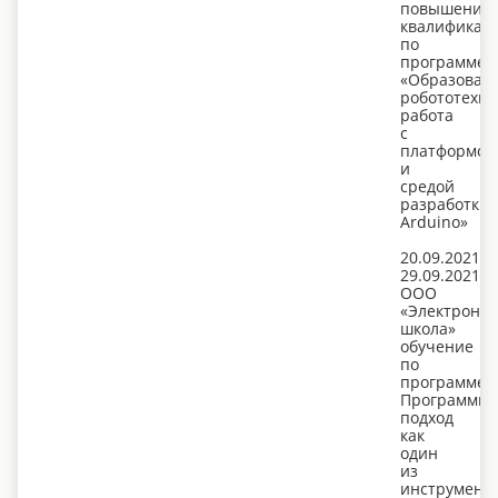
повышения
квалификац
по
программе:
«Образоват
робототехни
работа
с
платформой
и
средой
разработки
Arduino»
20.09.2021-
29.09.2021
ООО
«Электронн
школа»
обучение
по
программе:
Программн
подход
как
один
из
инструмент