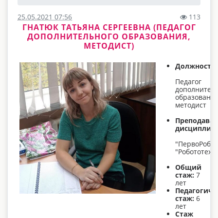
25.05.2021 07:56
113
ГНАТЮК ТАТЬЯНА СЕРГЕЕВНА (ПЕДАГОГ
ДОПОЛНИТЕЛЬНОГО ОБРАЗОВАНИЯ,
МЕТОДИСТ)
Должность
Педагог
дополнител
образования
методист
Преподава
дисциплин
"ПервоРобот
"Робототехн
Общий
стаж:
7
лет
Педагогиче
стаж:
6
лет
Стаж