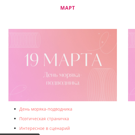
МАРТ
День моряка-подводника
Поэтическая страничка
Интересное в сценарий