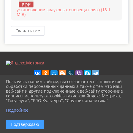
установлении звауковых оповещателях) (18.1
MiB)
Скачать все
Пользуясь нашим сайтом, вы соглашаетесь с политикой
обработки персональных данных а также с тем что наш
веб-сайт и другие подключенные к веб-сайту сторонние
2026 г. vilcrtdu.ru
сервисы используют cookies такие как Яндекс Метрика,
Вход
"Госуслуги", "PRO.Культура", "Спутник аналитика".
Карта сайта
^
Политика обработки персональных данных
Подробнее
Сделано на KubCMS
Разработка и поддержка
Подтверждаю